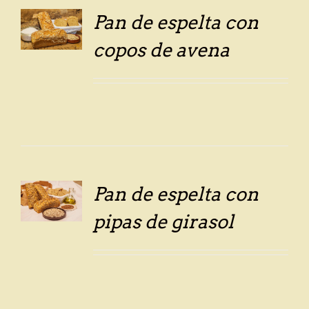
Pan de espelta con
LS
copos de avena
Pan de espelta con
LS
pipas de girasol