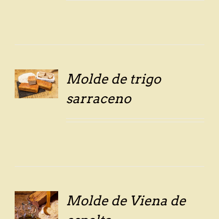
Molde de trigo
LS
sarraceno
Molde de Viena de