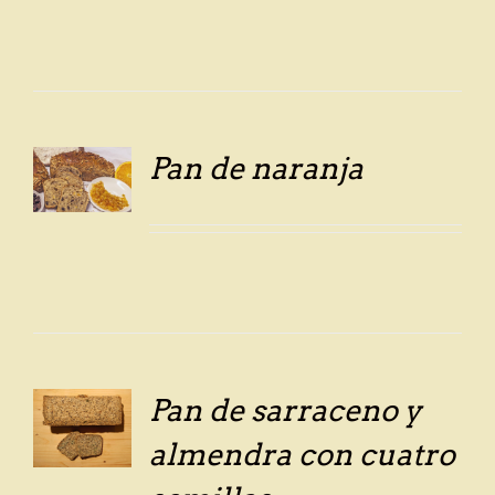
Pan de naranja
LS
Pan de sarraceno y
almendra con cuatro
LS