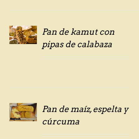
Pan de kamut con
LS
pipas de calabaza
Pan de maíz, espelta y
LS
cúrcuma