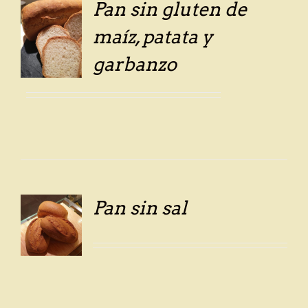
Pan sin gluten de
maíz, patata y
LS
garbanzo
Pan sin sal
LS