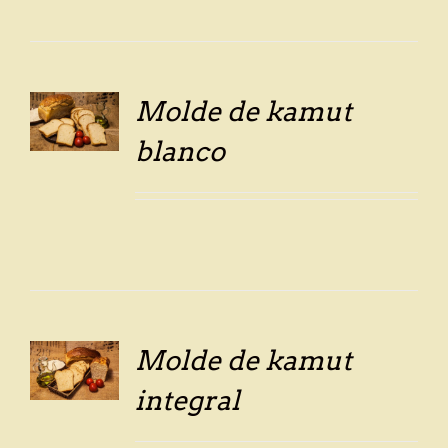
Molde de kamut
LS
blanco
Molde de kamut
LS
integral