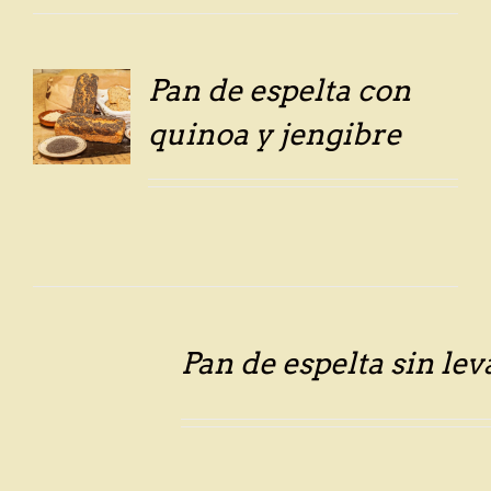
Pan de espelta con
quinoa y jengibre
LS
LS
Pan de espelta sin le