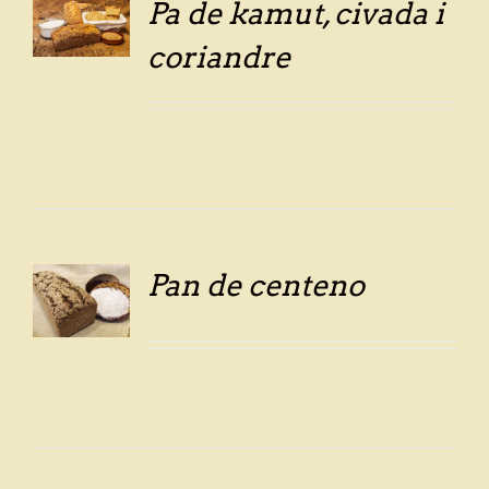
Pa de kamut, civada i
LS
coriandre
Pan de centeno
LS