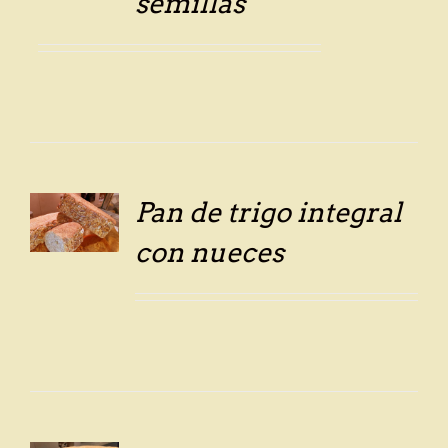
semillas
Pan de trigo integral
LS
con nueces