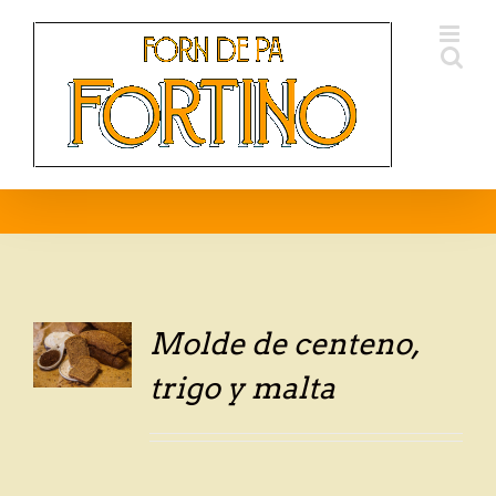
Skip
to
content
Molde de centeno,
LS
trigo y malta