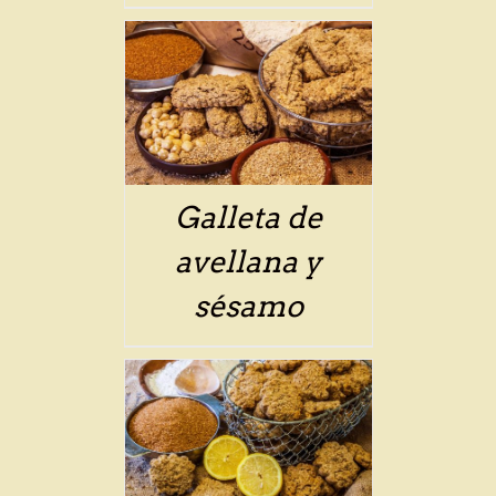
ETAILS
Galleta de
avellana y
sésamo
ETAILS