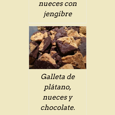
nueces con
jengibre
ETAILS
Galleta de
plátano,
nueces y
chocolate.