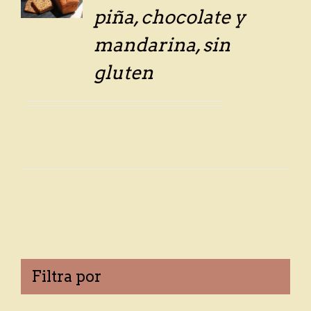
LS
piña, chocolate y
mandarina, sin
gluten
Filtra por