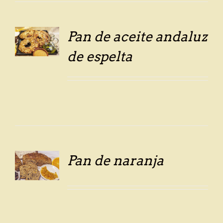
Pan de aceite andaluz
LS
de espelta
Pan de naranja
LS