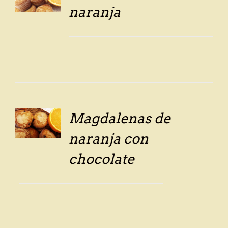
LS
naranja
Magdalenas de
LS
naranja con
chocolate