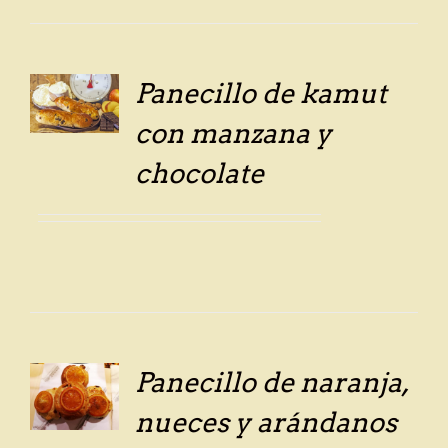
Panecillo de kamut
LS
con manzana y
chocolate
Panecillo de naranja,
LS
nueces y arándanos