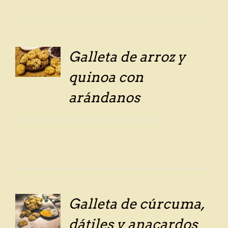
Galleta de arroz y
LS
quinoa con
arándanos
Galleta de cúrcuma,
LS
dátiles y anacardos