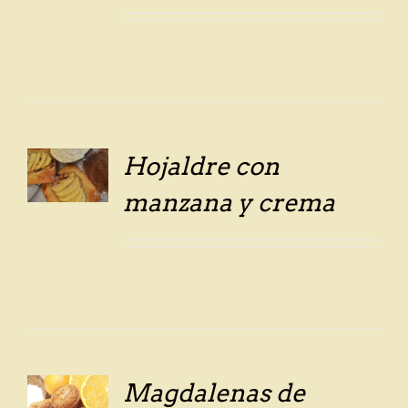
Hojaldre con
LS
manzana y crema
Magdalenas de