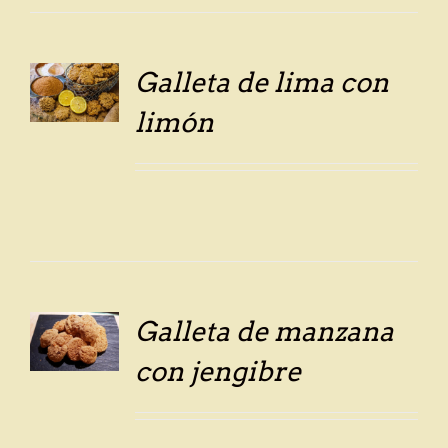
Galleta de lima con
LS
limón
Galleta de manzana
LS
con jengibre