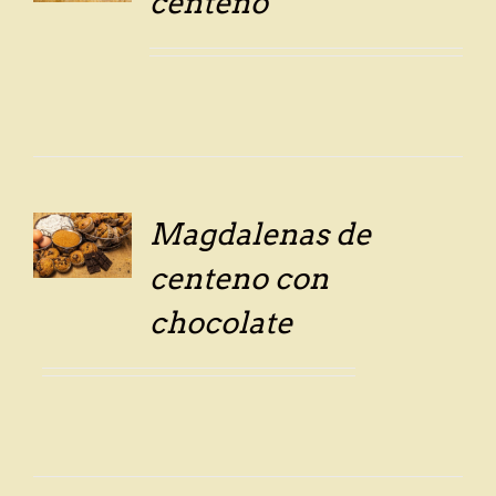
centeno
Magdalenas de
LS
centeno con
chocolate