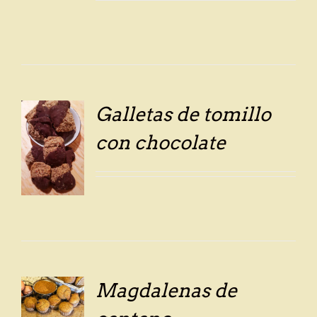
Galletas de tomillo
con chocolate
LS
Magdalenas de
LS