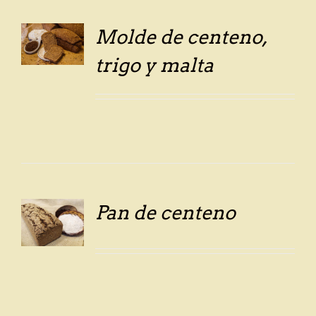
Molde de centeno,
LS
trigo y malta
Pan de centeno
LS