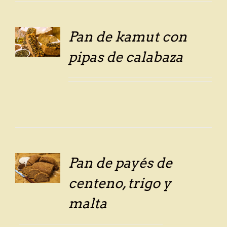
Pan de kamut con
LS
pipas de calabaza
Pan de payés de
LS
centeno, trigo y
malta