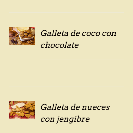
Galleta de coco con
LS
chocolate
Galleta de nueces
LS
con jengibre