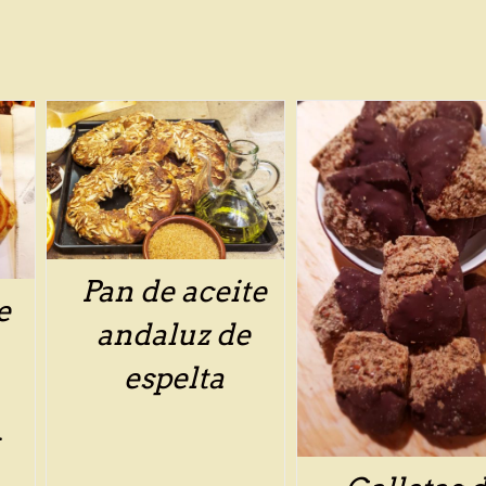
Pan de aceite
/
DETALLS
e
andaluz de
espelta
s