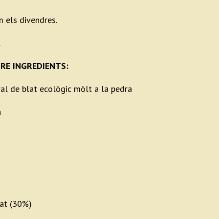
 els divendres.
.
RE INGREDIENTS:
ral de blat ecològic mòlt a la pedra
a
at (30%)