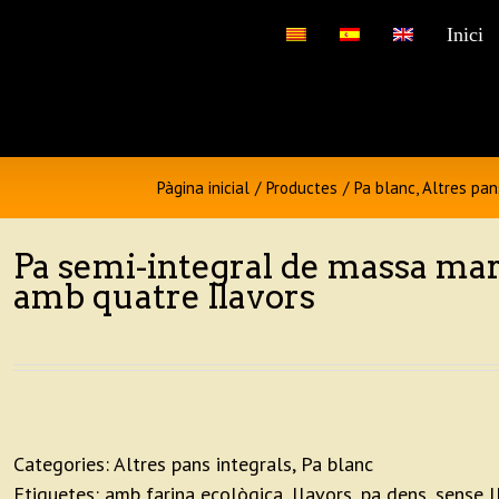
…
Inici
Pàgina inicial
/
Productes
/
Pa blanc
,
Altres pan
Pa semi-integral de massa mar
amb quatre llavors
Categories:
Altres pans integrals
,
Pa blanc
Etiquetes:
amb farina ecològica
,
llavors
,
pa dens
,
sense l