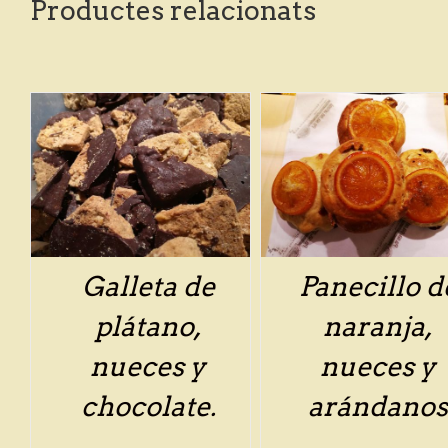
Productes relacionats
/
DETALLS
/
DETALLS
Galleta de
Panecillo d
plátano,
naranja,
nueces y
nueces y
chocolate.
arándano