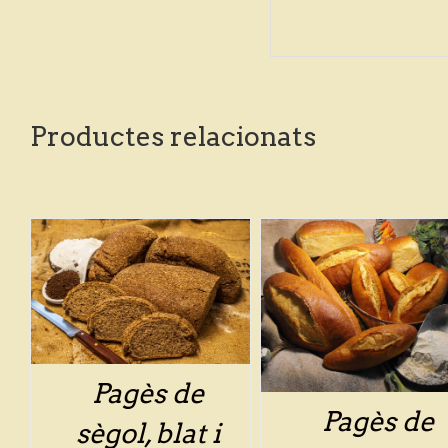
Productes relacionats
/
DETALLS
/
DETALLS
Pagès de
Pagès de
sègol, blat i