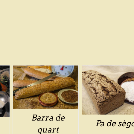
/
DETALLS
Barra de
Pa de sèg
quart