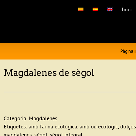
…
Inici
Pàgina i
Magdalenes de sègol
Categoria:
Magdalenes
Etiquetes:
amb farina ecològica
,
amb ou ecològic
,
dolços
magdalenes
,
sègol
,
sègol integral