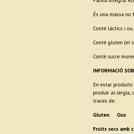
Farina integral ec
És una massa no f
Conté làctics i ou.
Conté gluten (el 
Conté sucre more
INFORMACIÓ SOB
En estar produïts
produir al·lèrgia
traces de:
Gluten Ous 
Fruits secs am