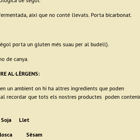
ològica de sègol.
ermentada, així que no conté llevats. Porta bicarbonat.
sègol porta un gluten més suau per al budell).
no de canya.
RE AL·LÈRGENS:
 en un ambient on hi ha altres ingredients que poden
, cal recordar que tots els nostres productes poden conteni
Soja Llet
b closca Sèsam