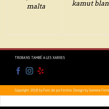
kamut blan
malta
TROBA’NS TAMBÉ A LES XARXES
Copyright 2018 by Forn de pa Fortino. Design by Gemma Forti