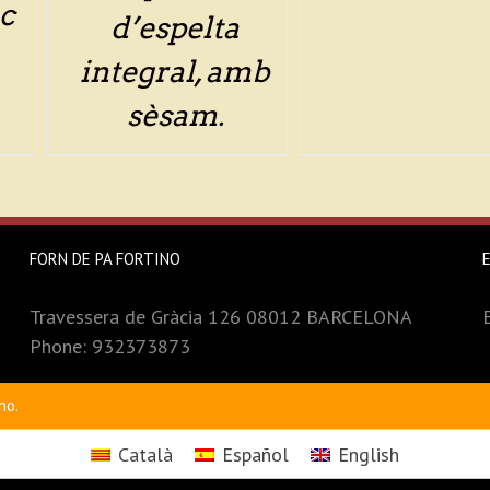
c
d’espelta
integral, amb
sèsam.
FORN DE PA FORTINO
Travessera de Gràcia 126 08012 BARCELONA
Phone: 932373873
no.
Català
Español
English