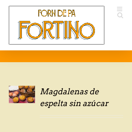
Skip
to
content
Magdalenas de
LS
espelta sin azúcar