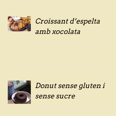
Croissant d’espelta
LS
amb xocolata
Donut sense gluten i
sense sucre
LS