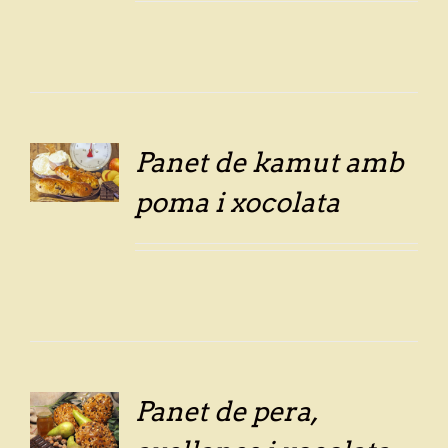
Panet de kamut amb
LS
poma i xocolata
Panet de pera,
LS