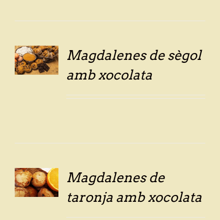
Magdalenes de sègol
LS
amb xocolata
Magdalenes de
LS
taronja amb xocolata