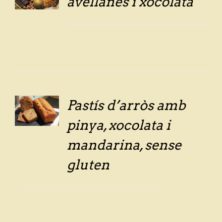
avellanes i xocolata
Pastís d’arròs amb
LS
pinya, xocolata i
mandarina, sense
gluten