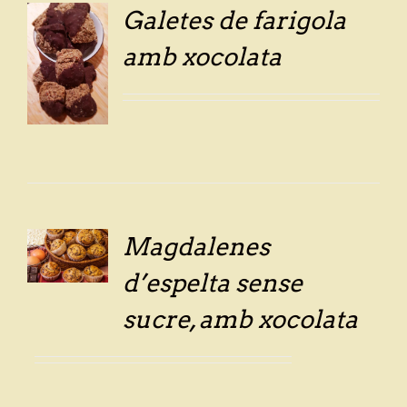
Galetes de farigola
amb xocolata
LS
Magdalenes
LS
d’espelta sense
sucre, amb xocolata