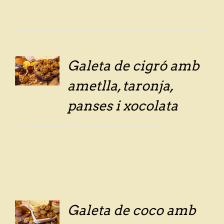
Galeta de cigró amb
LS
ametlla, taronja,
panses i xocolata
Galeta de coco amb
LS