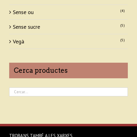
(4)
Sense ou
(5)
Sense sucre
(5)
Vegà
Cerca productes
TROBA’NS TAMBÉ A LES XARXES