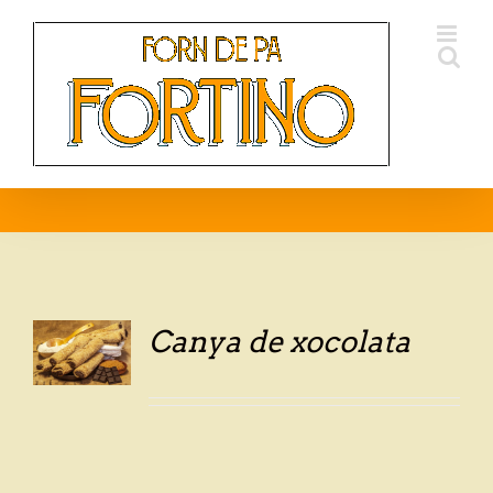
Skip
to
content
Canya de xocolata
LS