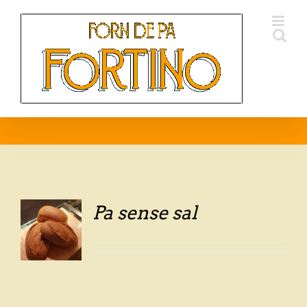
Skip
to
content
Pa sense sal
LS